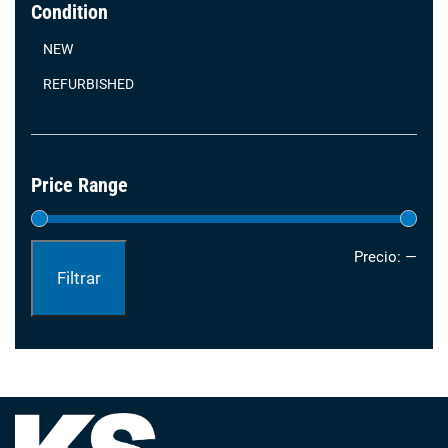
Condition
NEW
REFURBISHED
Price Range
Prec
Prec
Precio:
—
Filtrar
mín
máx