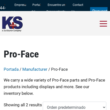
Empresa
Portal
Encuentre un
Contact
44-
Request
del
Representante
Us
97-
a Quote
Cliente
11
Pro-Face
Portada
/
Manufacturer
/ Pro-Face
We carry a wide variety of Pro-Face parts and Pro-Face
products including displays and more. See our
inventory below.
Showing all 2 results