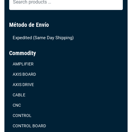
opciones
products
se
…
pueden
Método de Envío
elegir
en
Expedited (Same Day Shipping)
la
página
Commodity
de
AMPLIFIER
producto
AXIS BOARD
AXIS DRIVE
CABLE
CNC
CONTROL
CONTROL BOARD