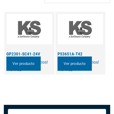
GP2301-SC41-24V
PS3651A-T42
¡Llame para precios!
¡Llame para precios!
Ver producto
Ver producto
PRO-FACE
PRO-FACE
Este
producto
tiene
múltiples
variantes.
Las
Search