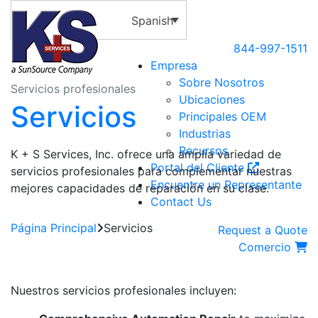
Spanish
844-997-1511
Empresa
Sobre Nosotros
Servicios profesionales
Ubicaciones
Servicios
Principales OEM
Industrias
Recursos
K + S Services, Inc. ofrece una amplia variedad de
Portal del Cliente
servicios profesionales para complementar nuestras
Encuentre un Representante
mejores capacidades de reparación en su clase.
Contact Us
Página Principal
Servicios
Request a Quote
Comercio
Nuestros servicios profesionales incluyen: