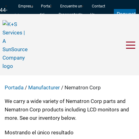
Empresa
Portal
Encuentre un
Contact
44-
Request
del
Representante
Us
97-
a Quote
Cliente
11
Nematron Corp
Portada
/
Manufacturer
/ Nematron Corp
We carry a wide variety of Nematron Corp parts and
Nematron Corp products including LCD monitors and
more. See our inventory below.
Mostrando el único resultado