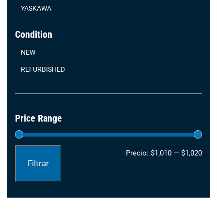
YASKAWA
Condition
NEW
REFURBISHED
Price Range
Prec
Prec
Precio:
$1,010
—
$1,020
Filtrar
mín
máx