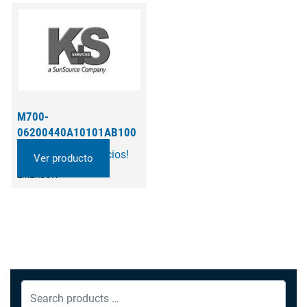
M700-
06200440A10101AB100
¡Llame para precios!
Ver producto
EMERSON
Search
products