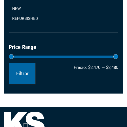
NEW
REFURBISHED
Price Range
Prec
Prec
Precio:
$2,470
—
$2,480
Filtrar
mín
máx