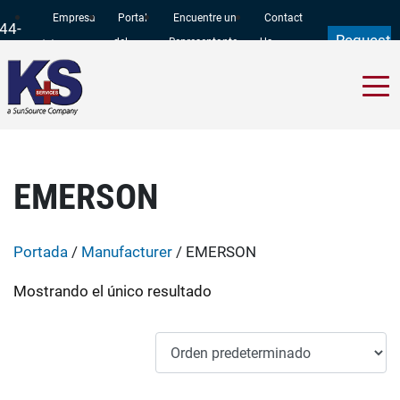
Empresa
Portal
Encuentre un
Contact
44-
Request
del
Representante
Us
97-
a Quote
Cliente
11
EMERSON
Portada
/
Manufacturer
/ EMERSON
Mostrando el único resultado