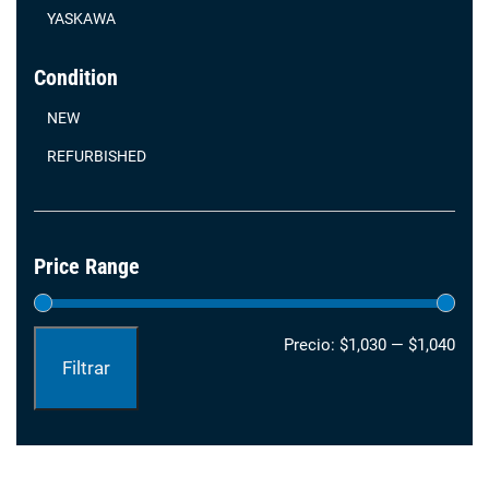
YASKAWA
Condition
NEW
REFURBISHED
Price Range
Prec
Prec
Precio:
$1,030
—
$1,040
Filtrar
mín
máx