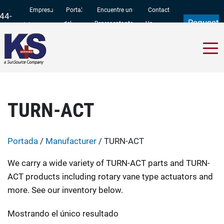
Empresa
Portal
Encuentre un
Contact
44-
Request
del
Representante
Us
97-
a Quote
Cliente
11
TURN-ACT
Portada
/
Manufacturer
/ TURN-ACT
We carry a wide variety of TURN-ACT parts and TURN-
ACT products including rotary vane type actuators and
more. See our inventory below.
Mostrando el único resultado