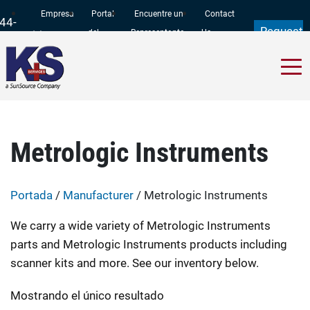
Empresa
Portal
Encuentre un
Contact
44-
Request
del
Representante
Us
97-
a Quote
Cliente
11
Metrologic Instruments
Portada
/
Manufacturer
/ Metrologic Instruments
We carry a wide variety of Metrologic Instruments
parts and Metrologic Instruments products including
scanner kits and more. See our inventory below.
Mostrando el único resultado