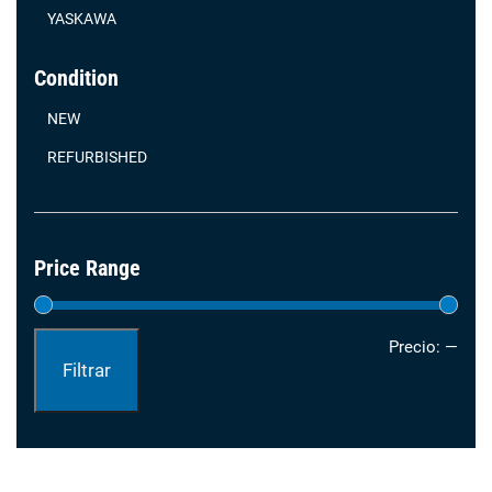
YASKAWA
Condition
NEW
REFURBISHED
Price Range
Prec
Prec
Precio:
—
Filtrar
mín
máx