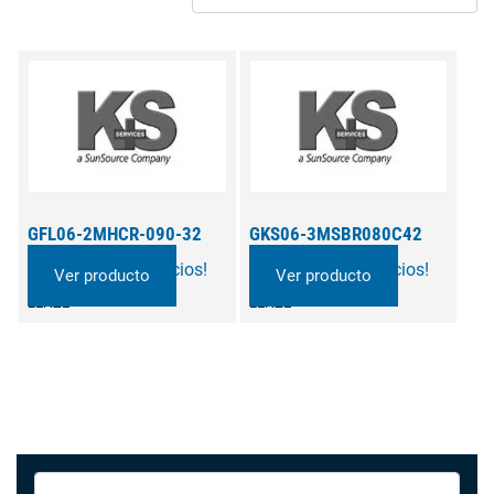
GFL06-2MHCR-090-32
GKS06-3MSBR080C42
¡Llame para precios!
¡Llame para precios!
Ver producto
Ver producto
LENZE
LENZE
Search