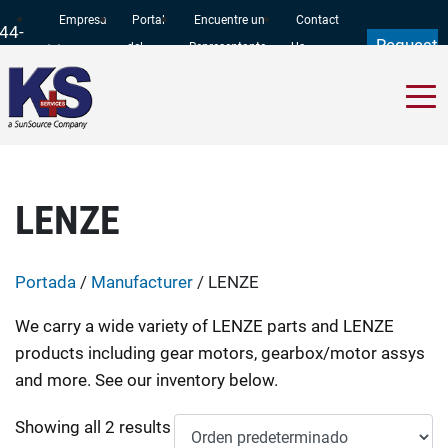
Empresa
Portal
Encuentre un
Contact
44-
Request
del
Representante
Us
97-
a Quote
Cliente
11
LENZE
Portada
/
Manufacturer
/ LENZE
We carry a wide variety of LENZE parts and LENZE
products including gear motors, gearbox/motor assys
and more. See our inventory below.
Showing all 2 results