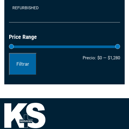
REFURBISHED
Price Range
Prec
Prec
Precio:
$0
—
$1,280
Filtrar
mín
máx