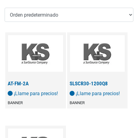
AT-FM-2A
SLSCR30-1200Q8
¡Llame para precios!
¡Llame para precios!
BANNER
BANNER
Este
producto
tiene
múltiples