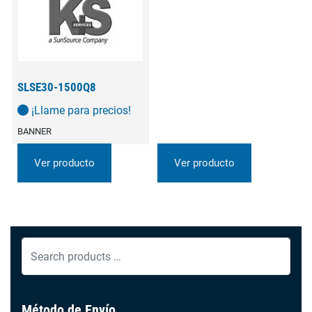
variantes.
Las
opciones
se
pueden
SLSE30-1500Q8
elegir
¡Llame para precios!
en
BANNER
la
página
Ver producto
Ver producto
Ver producto
de
producto
Search
products
…
Método de Envío