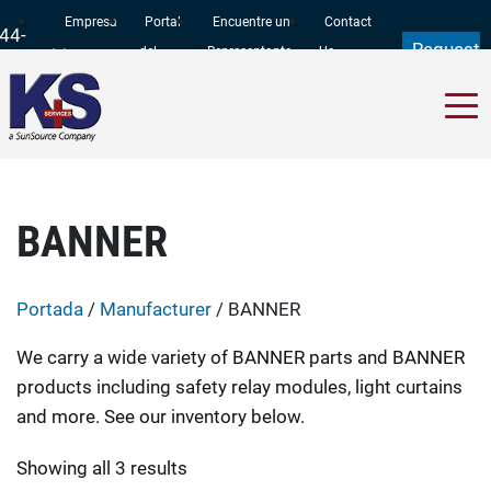
Empresa
Portal
Encuentre un
Contact
44-
Request
del
Representante
Us
97-
a Quote
Cliente
11
BANNER
Portada
/
Manufacturer
/ BANNER
We carry a wide variety of BANNER parts and BANNER
products including safety relay modules, light curtains
and more. See our inventory below.
Showing all 3 results