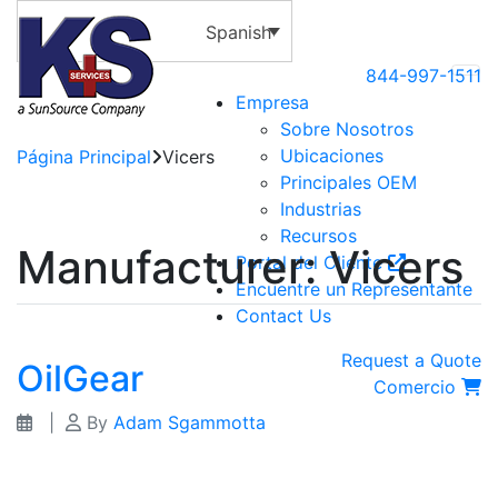
Spanish
844-997-1511
Empresa
Sobre Nosotros
Ubicaciones
Página Principal
Vicers
Principales OEM
Industrias
Recursos
Manufacturer:
Vicers
Portal del Cliente
Encuentre un Representante
Contact Us
Request a Quote
OilGear
Comercio
|
By
Adam Sgammotta