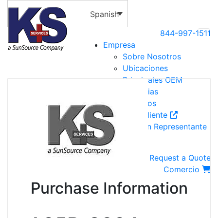
Spanish
844-997-1511
Empresa
Sobre Nosotros
Ubicaciones
Principales OEM
Industrias
Recursos
Portal del Cliente
Encuentre un Representante
Contact Us
Request a Quote
Comercio
Purchase Information