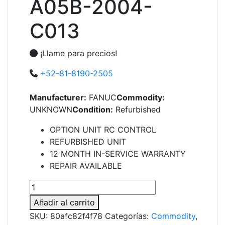
A05B-2004-
C013
¡Llame para precios!
+52-81-8190-2505
Manufacturer:
FANUC
Commodity:
UNKNOWN
Condition:
Refurbished
OPTION UNIT RC CONTROL
REFURBISHED UNIT
12 MONTH IN-SERVICE WARRANTY
REPAIR AVAILABLE
A05B-
2004-
Añadir al carrito
C013
SKU:
80afc82f4f78
Categorías:
Commodity
,
cantidad