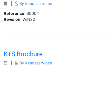
|
By
kandsservices
Reference
: 30004
Revision
: WIN22
K+S Brochure
|
By
kandsservices