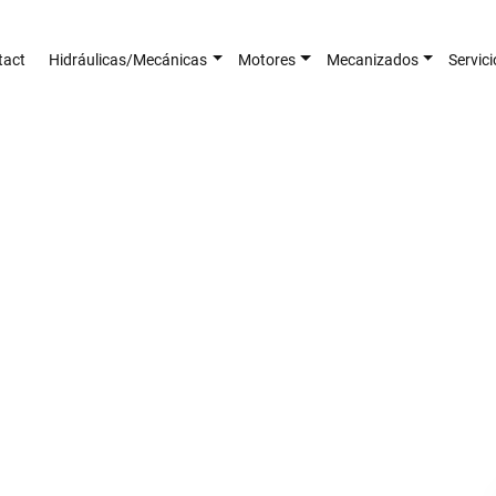
tact
Hidráulicas/Mecánicas
Motores
Mecanizados
Servic