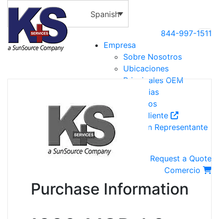
Spanish
844-997-1511
Empresa
Sobre Nosotros
Ubicaciones
Principales OEM
Industrias
Recursos
Portal del Cliente
Encuentre un Representante
Contact Us
Request a Quote
Comercio
Purchase Information