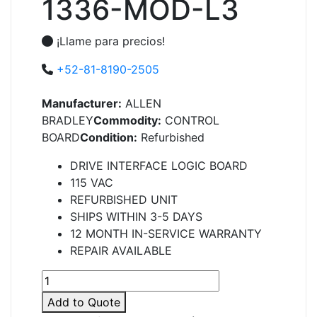
1336-MOD-L3
¡Llame para precios!
+52-81-8190-2505
Manufacturer:
ALLEN
BRADLEY
Commodity:
CONTROL
BOARD
Condition:
Refurbished
DRIVE INTERFACE LOGIC BOARD
115 VAC
REFURBISHED UNIT
SHIPS WITHIN 3-5 DAYS
12 MONTH IN-SERVICE WARRANTY
REPAIR AVAILABLE
1336-
MOD-
Add to Quote
L3